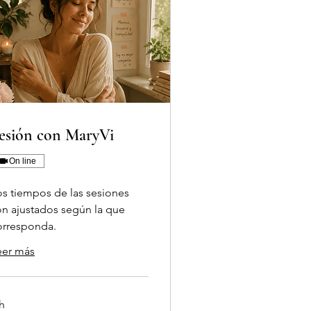
esión con MaryVi
On line
os tiempos de las sesiones
on ajustados según la que
orresponda.
eer más
h