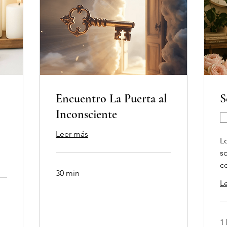
Encuentro La Puerta al
S
Inconsciente
Leer más
L
s
c
30 min
L
1 