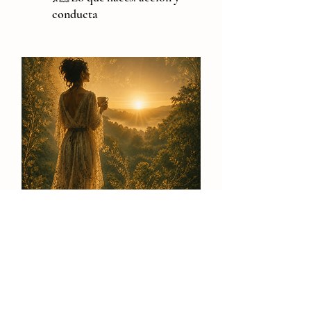
conducta
🌞Cómo inicias tu día