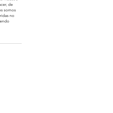
cer, de
énes somos
eridas no
tiendo