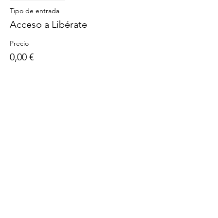
Tipo de entrada
Acceso a Libérate
Precio
0,00 €
Compartir este evento
Políticas de Privacidad
Términos y Condiciones
|
©2026 todos los derechos reservados de MaryVi.co