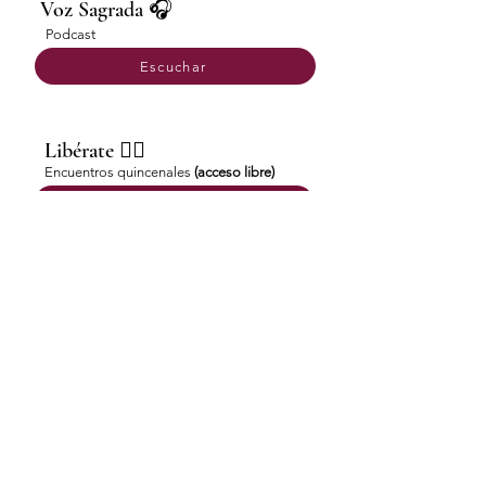
Voz Sagrada 🎧
Podcast
Escuchar
Libérate ⛓️‍💥
Encuentros quincenales
(acceso libre)
Registrarme
Diario Digital
Semillas de Activación Interior
🧠 7 audios de activación
📖 Diario de reflexión con prácticas
🌿 7 rituales con elementos naturales