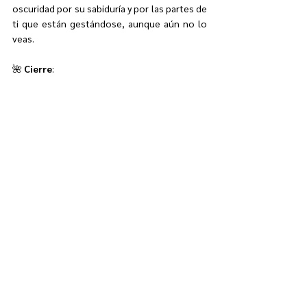
oscuridad por su sabiduría y por las partes de 
ti que están gestándose, aunque aún no lo 
veas.
🌺 
Cierre
:
Lava tus manos con el agua y la sal.
Apaga la vela agradeciendo. Tira los 
restos a la basura.
Escribe en tu diario:
¿Qué partes de mí he recordado hoy? 
¿Qué dones quiero seguir activando?
Deseo que esto te ayude. Estoy aquí si 
quieres compartir algo.
Feliz solsticio de verano y equinoccio de 
invierno.