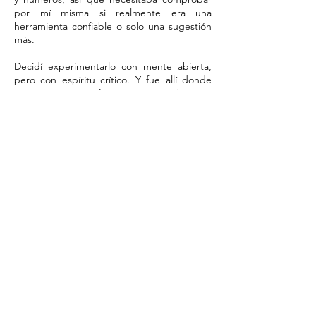
por mí misma si realmente era una
herramienta confiable o solo una sugestión
más.
Decidí experimentarlo con mente abierta,
pero con espíritu crítico. Y fue allí donde
comenzó mi transformación. Descubrí que
el péndulo no “adivina” ni impone
respuestas; actúa como un amplificador del
inconsciente y como un puente hacia una
sabiduría más profunda que se encuentra
en nuestra memoria del alma.
Lo que empezó como duda se convirtió en
respeto. Y ese respeto, en práctica
consciente. Hoy lo utilizo como una
herramienta poderosa de guía, claridad y
desbloqueo energético, siempre desde la
responsabilidad y la coherencia.
Por eso enseño lo que primero me atreví a
cuestionar y comprobar en mí.