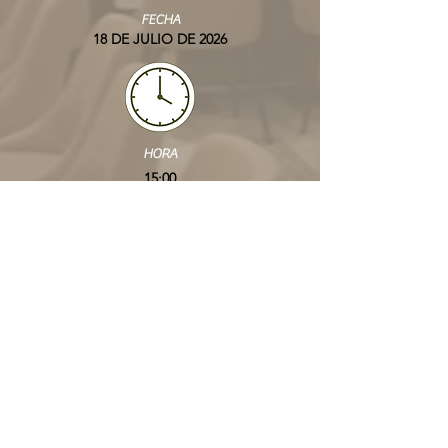
FECHA
18 DE JULIO DE 2026
HORA
15:00
LUGAR
MILANO
INCLUYE