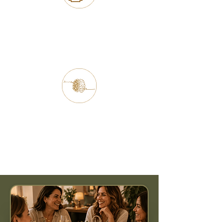
EVALUACIÓN DE INFLAMACIÓN
SILENCIOSA
Conoce como se encuentra tu
organismo y qué señales esta
enviando tu cuerpo.
EVALUAR CON LA PROPIA ENERGÍA
Descubre como tu mente se
organiza con los pensamientos y
emociones limitantes para
potenciarlas.