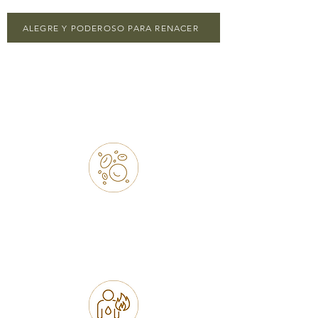
ALEGRE Y PODEROSO PARA RENACER ​
Incluídos en la
experiencia
MEDICIÓN DE OXIDACIÓN
CELULAR
Descubre indicadores que pueden
estar afectando tu energía, bienestar
y calidad de vida.